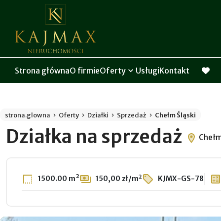
Strona główna
O firmie
Oferty
Usługi
Kontakt
favor
strona.glowna
Oferty
Działki
Sprzedaż
Chełm Śląski
Działka na sprzedaż
Chełm
2
1500.00 m²
150,00 zł/m
KJMX-GS-78