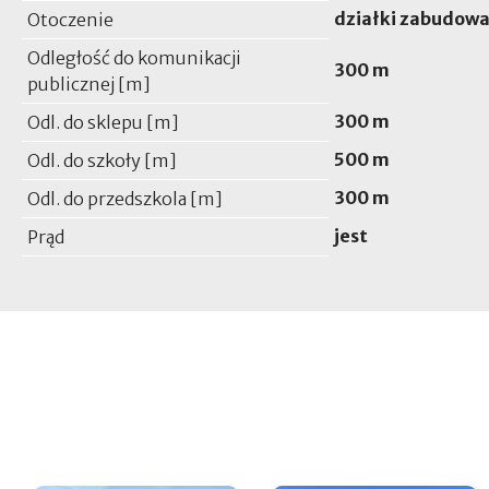
działki zabudow
Otoczenie
Odległość do komunikacji
300 m
publicznej [m]
300 m
Odl. do sklepu [m]
500 m
Odl. do szkoły [m]
300 m
Odl. do przedszkola [m]
jest
Prąd