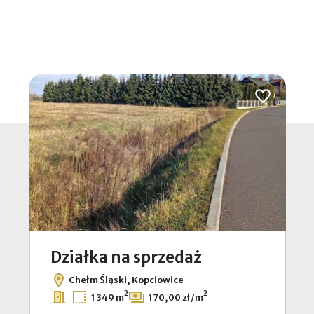
Dodaj do ul
Działka na sprzedaż
Chełm Śląski, Kopciowice
2
2
1 349 m
170,00 zł/m