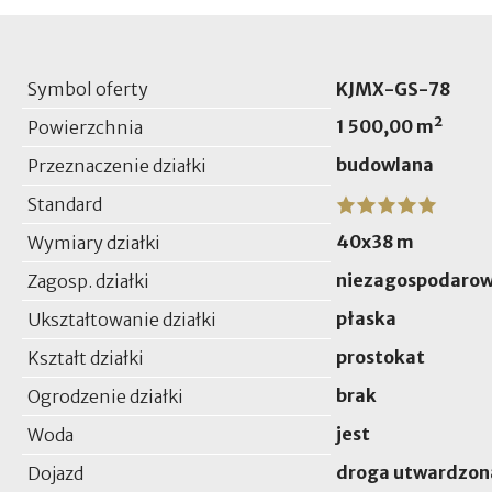
Symbol oferty
KJMX-GS-78
1 500,00 m²
Powierzchnia
budowlana
Przeznaczenie działki
Standard
40x38 m
Wymiary działki
niezagospodaro
Zagosp. działki
płaska
Ukształtowanie działki
prostokat
Kształt działki
brak
Ogrodzenie działki
jest
Woda
droga utwardzon
Dojazd