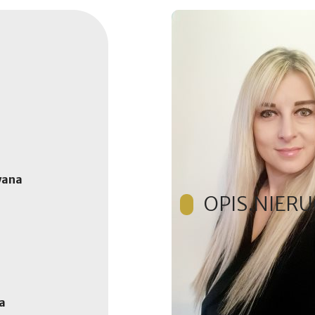
wana
OPIS.NIER
Zapraszam do zapoznania s
Śląskim.
Działka budowlana o powi
a