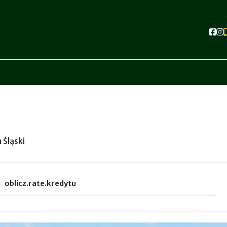
Soc
S
ite
 Śląski
oblicz.rate.kredytu