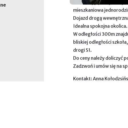
Teren objęty Miejscowy
ane
mieszkaniowa jednorodzi
Dojazd drogą wewnętrzn
Idealna spokojna okolica.
W odległości 300m znajdu
bliskiej odległości szkoł
drogi S1.
Do ceny należy doliczyć 
Zadzwoń i umów się na sp
Kontakt: Anna Kołodzsiń