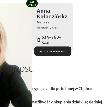
40
OFERT
Anna
Kołodzińska
Manager
licencja: 28130
534-760-
540
534-760-
napisz.wiadomosc
540
UCHOMOSCI
ię z ofertą atrakcyjnej działki położonej w Chełmie
erzchni 1500m2. Możliwość dokupienia działki sąsiedniej.