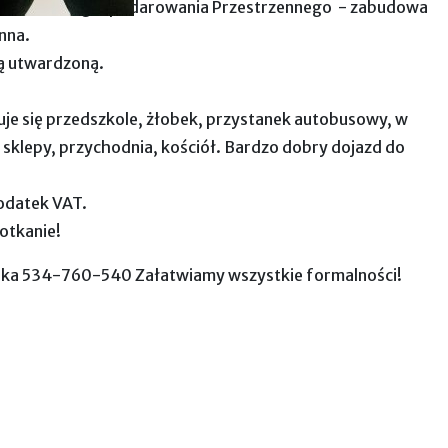
m Planem Zagospodarowania Przestrzennego - zabudowa
nna.
ą utwardzoną.
je się przedszkole, żłobek, przystanek autobusowy, w
a, sklepy, przychodnia, kościół. Bardzo dobry dojazd do
podatek VAT.
otkanie!
ska 534-760-540 Załatwiamy wszystkie formalności!